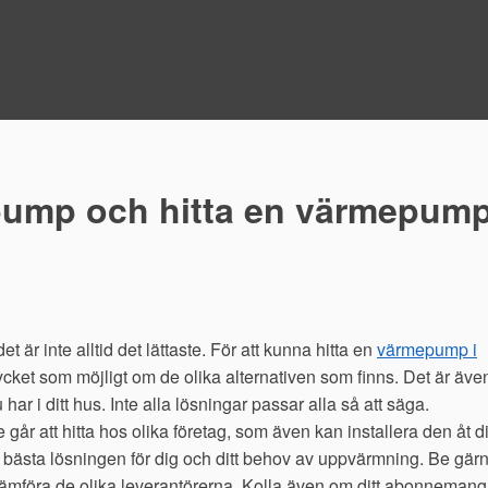
epump och hitta en värmepum
 är inte alltid det lättaste. För att kunna hitta en
värmepump i
ycket som möjligt om de olika alternativen som finns. Det är äve
 har i ditt hus. Inte alla lösningar passar alla så att säga.
r att hitta hos olika företag, som även kan installera den åt di
am bästa lösningen för dig och ditt behov av uppvärmning. Be gär
n jämföra de olika leverantörerna. Kolla även om ditt abonnemang