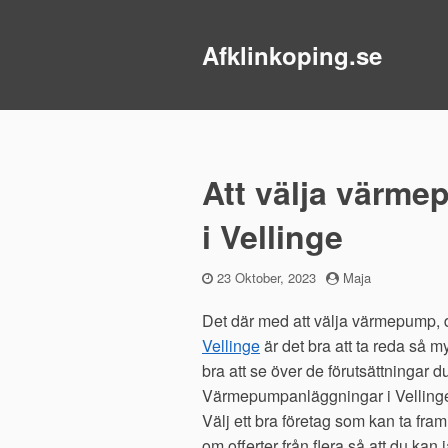
Afklinkoping.se
Att välja värm
i Vellinge
Publicerad
23 Oktober, 2023
by
Maja
den
Det där med att välja värmepump, det
Vellinge
är det bra att ta reda så m
bra att se över de förutsättningar du
Värmepumpanläggningar i Vellinge gå
Välj ett bra företag som kan ta fr
om offerter från flera så att du ka